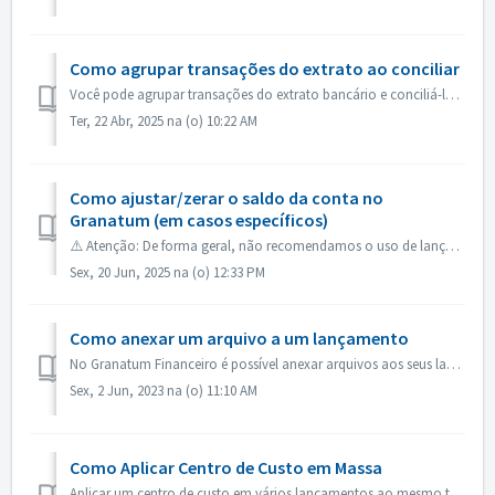
Como agrupar transações do extrato ao conciliar
Você pode agrupar transações do extrato bancário e conciliá-las com um ou mais lançamentos. Esse recurso é útil quando você precisa organizar transações d...
Ter, 22 Abr, 2025 na (o) 10:22 AM
Como ajustar/zerar o saldo da conta no
Granatum (em casos específicos)
⚠️ Atenção: De forma geral, não recomendamos o uso de lançamentos de ajuste para zerar o saldo de uma conta, pois o ideal é sempre investigar a origem da d...
Sex, 20 Jun, 2025 na (o) 12:33 PM
Como anexar um arquivo a um lançamento
No Granatum Financeiro é possível anexar arquivos aos seus lançamentos. Em cada lançamento podem ser anexados quantos arquivos forem necessários, de qualque...
Sex, 2 Jun, 2023 na (o) 11:10 AM
Como Aplicar Centro de Custo em Massa
Aplicar um centro de custo em vários lançamentos ao mesmo tempo pode agilizar muito a organização financeira da sua empresa. O Granatum oferece uma maneira...