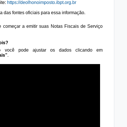
te:
https://deolhonoimposto.ibpt.org.br
a das fontes oficiais para essa informação.
 começar a emitir suas Notas Fiscais de Serviço
ois?
o você pode ajustar os dados clicando em
ais”
.